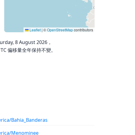
Leaflet
|
©
OpenStreetMap
contributors
ay, 8 August 2026，
其 UTC 偏移量全年保持不變。
rica/Bahia_Banderas
rica/Menominee