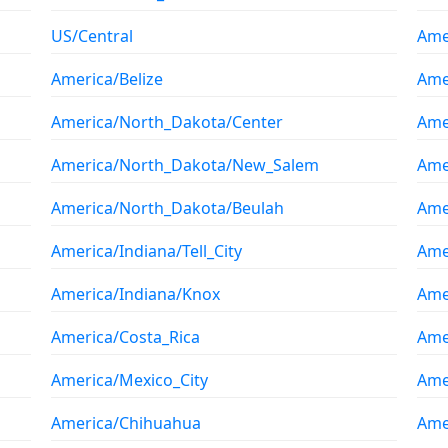
US/Central
Ame
America/Belize
Ame
America/North_Dakota/Center
Ame
America/North_Dakota/New_Salem
Ame
America/North_Dakota/Beulah
Ame
America/Indiana/Tell_City
Ame
America/Indiana/Knox
Ame
America/Costa_Rica
Ame
America/Mexico_City
Ame
America/Chihuahua
Ame