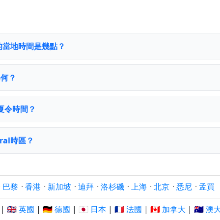
時區的當地時間是幾點？
為何？
遵守夏令時間？
ral時區？
·
巴黎
·
香港
·
新加坡
·
迪拜
·
洛杉磯
·
上海
·
北京
·
悉尼
·
孟買
|
🇬🇧 英國
|
🇩🇪 德國
|
🇯🇵 日本
|
🇫🇷 法國
|
🇨🇦 加拿大
|
🇦🇺 