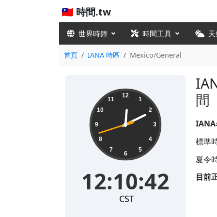
🇹🇼 時間.tw
世界時鐘
時間工具
天
首頁
IANA 時區
Mexico/General
IA
12:10:43
間
12
11
1
10
2
IAN
9
3
8
4
標準時
7
5
6
夏令時
12:10:43
目前
CST