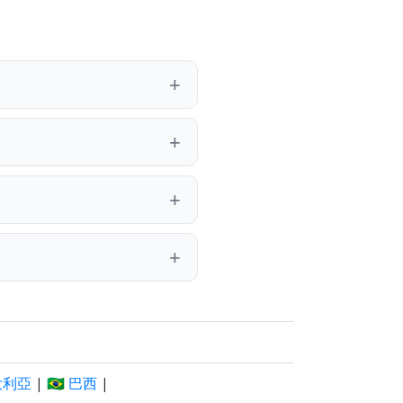
澳大利亞
|
🇧🇷 巴西
|