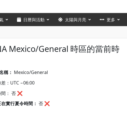
氣
日曆與活動
太陽與月亮
更多
NA Mexico/General 時區的當前時
A名稱：
Mexico/General
差：UTC −06:00
間： 否 ❌
正在實行夏令時間：
否
❌