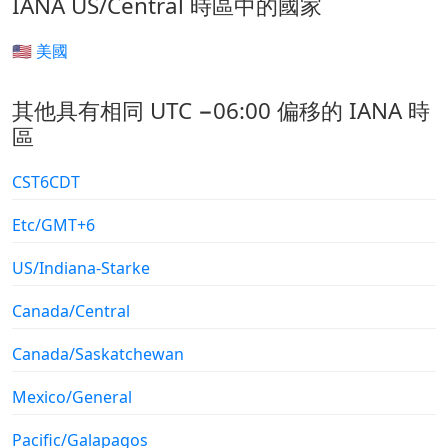
IANA US/Central 時區中的國家
🇺🇸 美國
其他具有相同 UTC −06:00 偏移的 IANA 時
區
CST6CDT
Etc/GMT+6
US/Indiana-Starke
Canada/Central
Canada/Saskatchewan
Mexico/General
Pacific/Galapagos