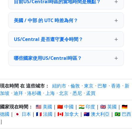
目前US/Central時區的當地時間是幾點？
美國 / 中部 的 UTC 時差為何？
US/Central 是否遵守夏令時間？
哪些國家使用US/Central時區？
現在時間 在 這些城市：
紐約市
·
倫敦
·
東京
·
巴黎
·
香港
·
新
加坡
·
迪拜
·
洛杉磯
·
上海
·
北京
·
悉尼
·
孟買
國家現在時間：
🇺🇸 美國
|
🇨🇳 中國
|
🇮🇳 印度
|
🇬🇧 英國
|
🇩🇪
德國
|
🇯🇵 日本
|
🇫🇷 法國
|
🇨🇦 加拿大
|
🇦🇺 澳大利亞
|
🇧🇷 巴西
|