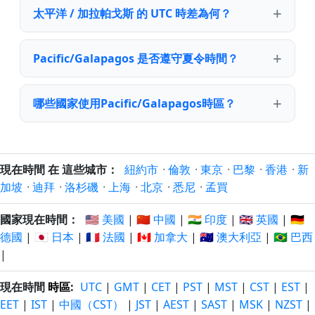
太平洋 / 加拉帕戈斯 的 UTC 時差為何？
Pacific/Galapagos 是否遵守夏令時間？
哪些國家使用Pacific/Galapagos時區？
現在時間 在 這些城市：
紐約市
·
倫敦
·
東京
·
巴黎
·
香港
·
新
加坡
·
迪拜
·
洛杉磯
·
上海
·
北京
·
悉尼
·
孟買
國家現在時間：
🇺🇸 美國
|
🇨🇳 中國
|
🇮🇳 印度
|
🇬🇧 英國
|
🇩🇪
德國
|
🇯🇵 日本
|
🇫🇷 法國
|
🇨🇦 加拿大
|
🇦🇺 澳大利亞
|
🇧🇷 巴西
|
現在時間
時區
:
UTC
|
GMT
|
CET
|
PST
|
MST
|
CST
|
EST
|
EET
|
IST
|
中國（CST）
|
JST
|
AEST
|
SAST
|
MSK
|
NZST
|