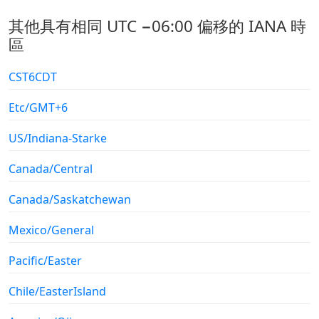
其他具有相同 UTC −06:00 偏移的 IANA 時
區
CST6CDT
Etc/GMT+6
US/Indiana-Starke
Canada/Central
Canada/Saskatchewan
Mexico/General
Pacific/Easter
Chile/EasterIsland