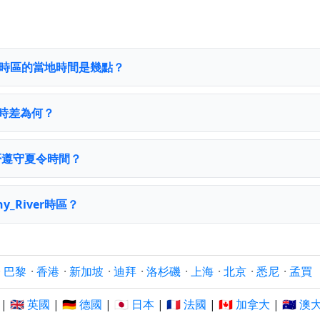
iver時區的當地時間是幾點？
TC 時差為何？
r 是否遵守夏令時間？
y_River時區？
·
巴黎
·
香港
·
新加坡
·
迪拜
·
洛杉磯
·
上海
·
北京
·
悉尼
·
孟買
|
🇬🇧 英國
|
🇩🇪 德國
|
🇯🇵 日本
|
🇫🇷 法國
|
🇨🇦 加拿大
|
🇦🇺 