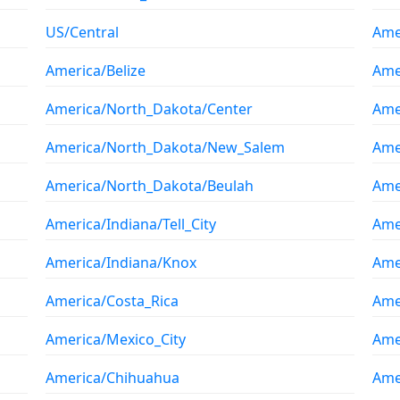
US/Central
Ame
America/Belize
Ame
America/North_Dakota/Center
Ame
America/North_Dakota/New_Salem
Ame
America/North_Dakota/Beulah
Ame
America/Indiana/Tell_City
Ame
America/Indiana/Knox
Ame
America/Costa_Rica
Ame
America/Mexico_City
Ame
America/Chihuahua
Ame