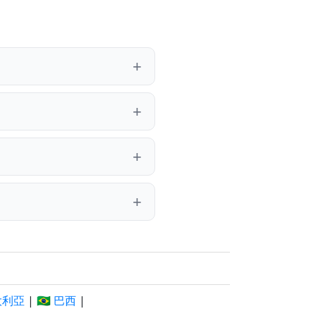
澳大利亞
|
🇧🇷 巴西
|