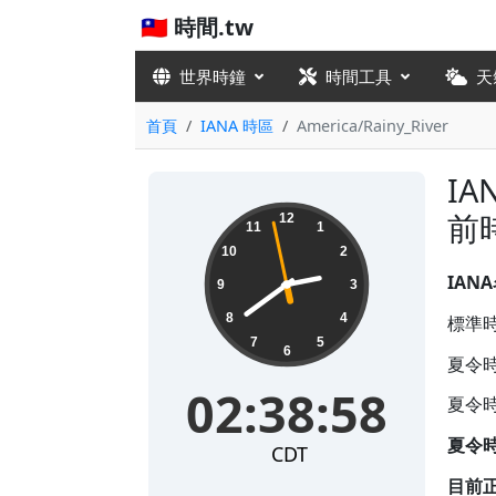
🇹🇼 時間.tw
世界時鐘
時間工具
天
首頁
IANA 時區
America/Rainy_River
IA
02:38:59
前
12
11
1
10
2
IAN
9
3
8
4
標準時
7
5
6
夏令時
02:38:59
夏令時
夏令
CDT
目前