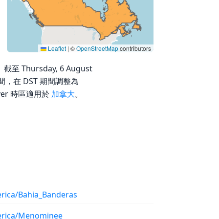
Leaflet
|
©
OpenStreetMap
contributors
截至 Thursday, 6 August
約時間，在 DST 期間調整為
ver 時區適用於
加拿大
。
rica/Bahia_Banderas
rica/Menominee